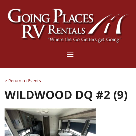
Toggle
navigation
> Return to Events
WILDWOOD DQ #2 (9)